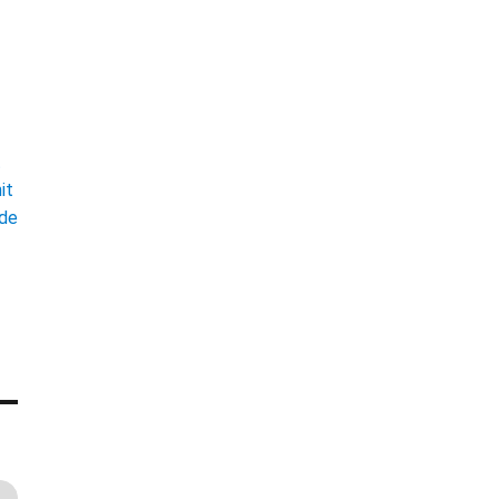
t
it
ade