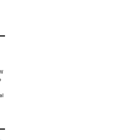
KW
+
al