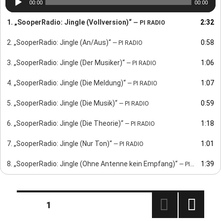
00:00
00:00
Player
1.
„SooperRadio: Jingle (Vollversion)“
2:32
— PI RADIO
2.
„SooperRadio: Jingle (An/Aus)“
0:58
— PI RADIO
3.
„SooperRadio: Jingle (Der Musiker)“
1:06
— PI RADIO
4.
„SooperRadio: Jingle (Die Meldung)“
1:07
— PI RADIO
5.
„SooperRadio: Jingle (Die Musik)“
0:59
— PI RADIO
6.
„SooperRadio: Jingle (Die Theorie)“
1:18
— PI RADIO
7.
„SooperRadio: Jingle (Nur Ton)“
1:01
— PI RADIO
8.
„SooperRadio: Jingle (Ohne Antenne kein Empfang)“
1:39
— PI RADIO
Seitennummerierung
SEITE
1