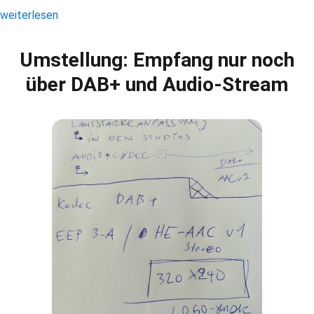
„Radio Woltersdorf + Pi Radio = SooperRadio 2026“
weiterlesen
Umstellung: Empfang nur noch
über DAB+ und Audio-Stream