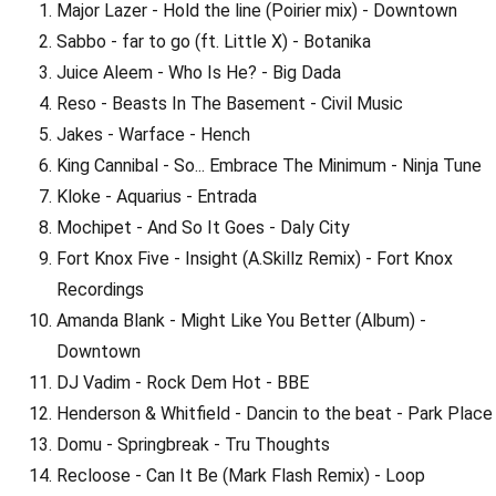
Major Lazer - Hold the line (Poirier mix) - Downtown
Sabbo - far to go (ft. Little X) - Botanika
Juice Aleem - Who Is He? - Big Dada
Reso - Beasts In The Basement - Civil Music
Jakes - Warface - Hench
King Cannibal - So... Embrace The Minimum - Ninja Tune
Kloke - Aquarius - Entrada
Mochipet - And So It Goes - Daly City
Fort Knox Five - Insight (A.Skillz Remix) - Fort Knox
Recordings
Amanda Blank - Might Like You Better (Album) -
Downtown
DJ Vadim - Rock Dem Hot - BBE
Henderson & Whitfield - Dancin to the beat - Park Place
Domu - Springbreak - Tru Thoughts
Recloose - Can It Be (Mark Flash Remix) - Loop