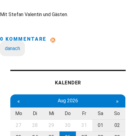
Mit Stefan Valentin und Gästen.
0 KOMMENTARE
danach
KALENDER
«
Aug 2026
»
Mo
Di
Mi
Do
Fr
Sa
So
27
28
29
30
31
01
02