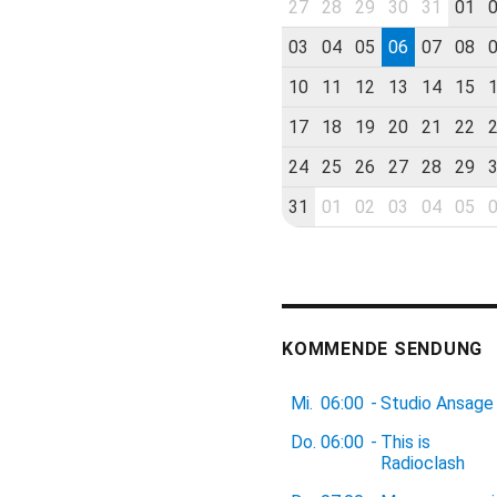
27
28
29
30
31
01
03
04
05
06
07
08
10
11
12
13
14
15
17
18
19
20
21
22
24
25
26
27
28
29
31
01
02
03
04
05
KOMMENDE SENDUNG
Mi.
06:00
-
Studio Ansage
Do.
06:00
-
This is
Radioclash