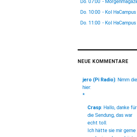
Do.
07:00
-
Morgenmagazi
Do.
10:00
-
Kol HaCampus
Do.
11:00
-
Kol HaCampus
NEUE KOMMENTARE
jero (Pi Radio)
:
Nimm di
hier:
*
Crasp
:
Hallo, danke für
die Sendung, das war
echt toll.
Ich hätte sie mir gerne