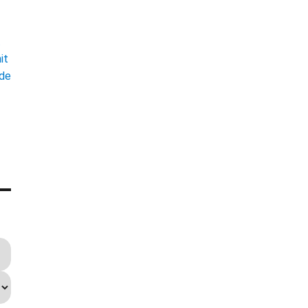
t
it
ade