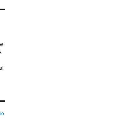
KW
+
al
io