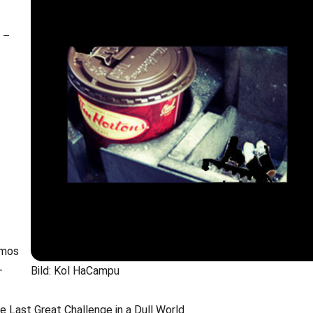
 –
smos
–
Bild: Kol HaCampu
 Last Great Challenge in a Dull World