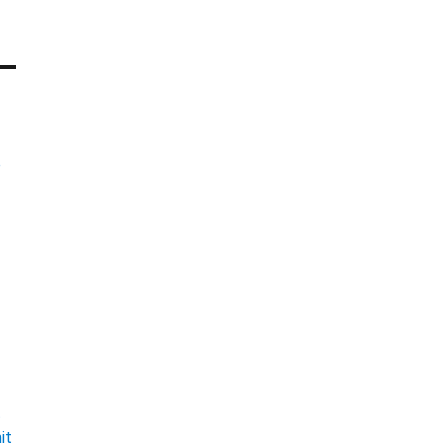
e
t
it