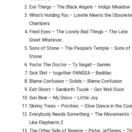
Evil Things – The Black Angels – Indigo Meadow
What's Holding You – Lorelle Meets the Obsolete
Chambers
Fried Eyes – The Lovely Bad Things – The Late
Great Whatever...
Sons of Stone – The People's Temple – Sons of
Stone
You're The Doctor – Ty Segall – Gemini
Sick Shit – together PANGEA – Badillac
Blame Confusion – Solids – Blame Confusion
Exit Ghost – Sarabeth Tucek – Get Well Soon
Sun Bear – My Disco – Little Joy
Skinny Trees – Porches. – Slow Dance in the Co
Everybody Needs Something – The Movements 
Like Elephants 2
The Other Side of Reason – Peter Jefferies – The