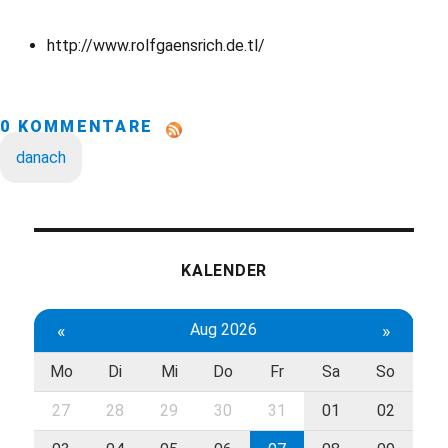
http://www.rolfgaensrich.de.tl/
0 KOMMENTARE
danach
KALENDER
«
Aug 2026
»
Mo
Di
Mi
Do
Fr
Sa
So
27
28
29
30
31
01
02