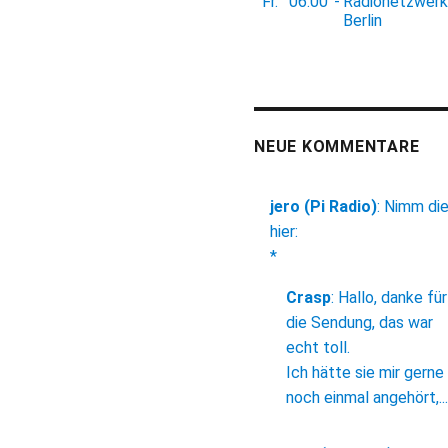
Fr.
06:00
-
Radionetzwerk
Berlin
NEUE KOMMENTARE
jero (Pi Radio)
:
Nimm di
hier:
*
Crasp
:
Hallo, danke für
die Sendung, das war
echt toll.
Ich hätte sie mir gerne
noch einmal angehört,...