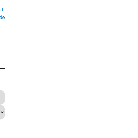
t
it
ade