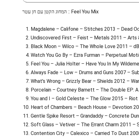
המחוג הקטן עם חן עטר :: Feel You Mix
Magdalene – Califone – Stitches 2013 – Dead O
Undiscovered First – Feist – Metals 2011 – Arts 
Black Moon – Wilco – The Whole Love 2011 – d
Watch You Go By – Ezra Furman – Perpetual Moti
Feel You – Julia Holter – Have You In My Wilder
Always Fade – Low – Drums and Guns 2007 – Su
What's Wrong – Grizzly Bear – Shields 2012 – Wa
Porcelain – Courtney Barnett – The Double EP: A
You and I – Gold Celeste – The Glow 2015 – Riot
Heart of Chambers – Beach House – Devotion 200
Gentle Spike Resort – Grandaddy – Concrete Du
Soft Glass – Vetiver – The Errant Charm 2011 –
Contention City – Calexico – Carried To Dust 200