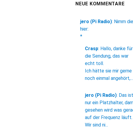
NEUE KOMMENTARE
jero (Pi Radio)
:
Nimm di
hier:
*
Crasp
:
Hallo, danke für
die Sendung, das war
echt toll.
Ich hätte sie mir gerne
noch einmal angehört,...
jero (Pi Radio)
:
Das is
nur ein Platzhalter, dam
gesehen wird was ger
auf der Frequenz läuft.
Wir sind ni...