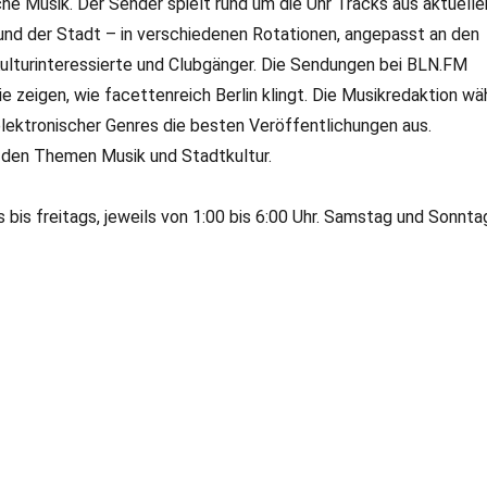
he Musik. Der Sender spielt rund um die Uhr Tracks aus aktuelle
nd der Stadt – in verschiedenen Rotationen, angepasst an den
Kulturinteressierte und Clubgänger. Die Sendungen bei BLN.FM
 zeigen, wie facettenreich Berlin klingt. Die Musikredaktion wä
lektronischer Genres die besten Veröffentlichungen aus.
 den Themen Musik und Stadtkultur.
s freitags, jeweils von 1:00 bis 6:00 Uhr. Samstag und Sonnta