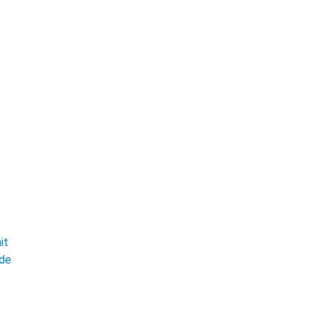
e
t
it
ade