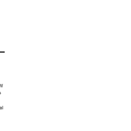
KW
+
al