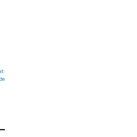
t
it
ade