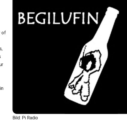
y of
s,
s
ur
in
Bild: Pi Radio