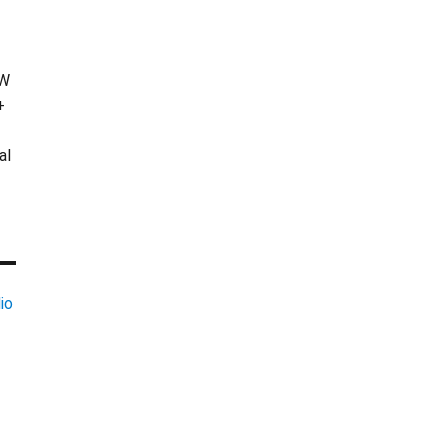
KW
+
al
io