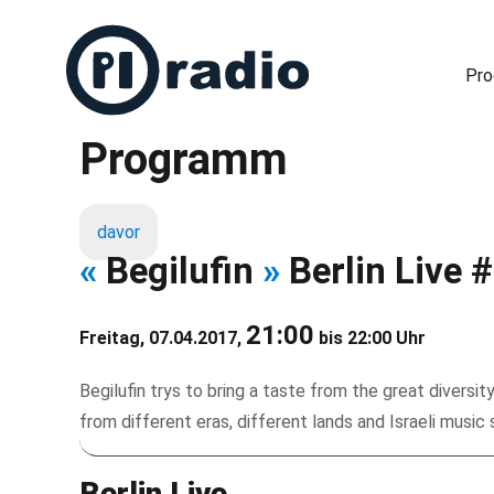
Pr
Programm
Freies Radio in Berlin
davor
«
Begilufin
»
Berlin Live 
21:00
Freitag, 07.04.2017,
bis 22:00 Uhr
Begilufin trys to bring a taste from the great diversit
from different eras, different lands and Israeli music
Berlin Live