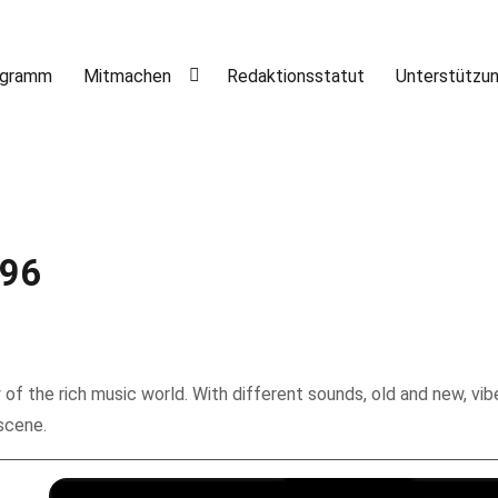
ogramm
Mitmachen
Redaktionsstatut
Unterstützu
#96
y of the rich music world. With different sounds, old and new, vib
 scene.