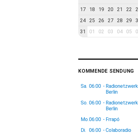
17
18
19
20
21
22
24
25
26
27
28
29
31
01
02
03
04
05
KOMMENDE SENDUNG
Sa.
06:00
-
Radionetzwerk
Berlin
So.
06:00
-
Radionetzwerk
Berlin
Mo.
06:00
-
Frrapó
Di.
06:00
-
Colaboradio