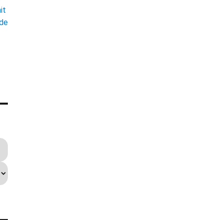
it
ade