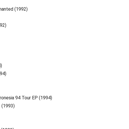
hanted (1992)
92)
)
994)
cronesia 94 Tour EP (1994)
C (1993)