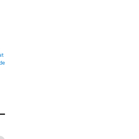
t
it
ade