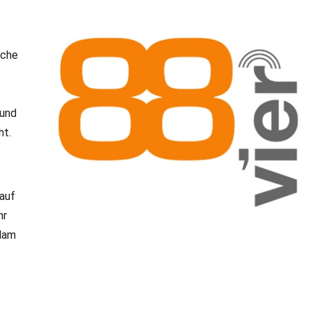
sche
 und
ht.
 auf
hr
sdam