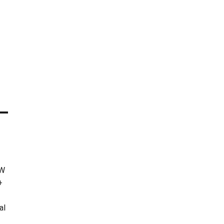
KW
+
al