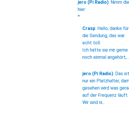
jero (Pi Radio)
:
Nimm di
hier:
*
Crasp
:
Hallo, danke für
die Sendung, das war
echt toll.
Ich hätte sie mir gerne
noch einmal angehört,...
jero (Pi Radio)
:
Das is
nur ein Platzhalter, dam
gesehen wird was ger
auf der Frequenz läuft.
Wir sind ni...