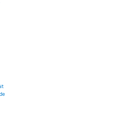
e
t
it
ade