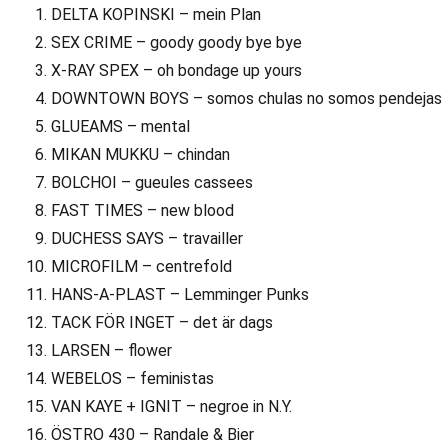
DELTA KOPINSKI – mein Plan
SEX CRIME – goody goody bye bye
X-RAY SPEX – oh bondage up yours
DOWNTOWN BOYS – somos chulas no somos pendejas
GLUEAMS – mental
MIKAN MUKKU – chindan
BOLCHOI – gueules cassees
FAST TIMES – new blood
DUCHESS SAYS – travailler
MICROFILM – centrefold
HANS-A-PLAST – Lemminger Punks
TACK FÖR INGET – det är dags
LARSEN – flower
WEBELOS – feministas
VAN KAYE + IGNIT – negroe in N.Y.
ÖSTRO 430 – Randale & Bier