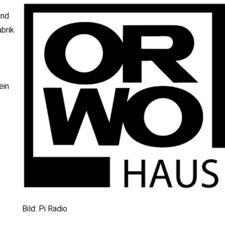
und
abrik
ein
Bild: Pi Radio