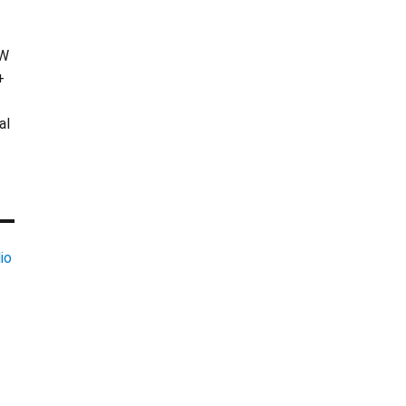
KW
+
al
io