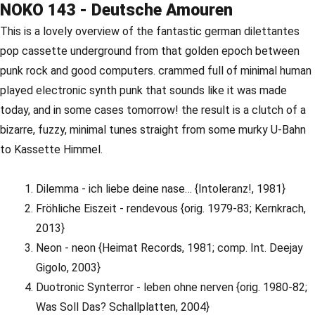
NOKO 143 - Deutsche Amouren
This is a lovely overview of the fantastic german dilettantes
pop cassette underground from that golden epoch between
punk rock and good computers. crammed full of minimal human
played electronic synth punk that sounds like it was made
today, and in some cases tomorrow! the result is a clutch of a
bizarre, fuzzy, minimal tunes straight from some murky U-Bahn
to Kassette Himmel.
Dilemma - ich liebe deine nase… {Intoleranz!, 1981}
Fröhliche Eiszeit - rendevous {orig. 1979-83; Kernkrach,
2013}
Neon - neon {Heimat Records, 1981; comp. Int. Deejay
Gigolo, 2003}
Duotronic Synterror - leben ohne nerven {orig. 1980-82;
Was Soll Das? Schallplatten, 2004}