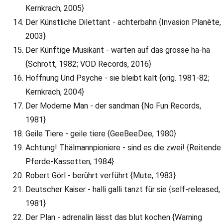
Kernkrach, 2005}
Der Künstliche Dilettant - achterbahn {Invasion Planète,
2003}
Der Künftige Musikant - warten auf das grosse ha-ha
{Schrott, 1982; VOD Records, 2016}
Hoffnung Und Psyche - sie bleibt kalt {orig. 1981-82;
Kernkrach, 2004}
Der Moderne Man - der sandman {No Fun Records,
1981}
Geile Tiere - geile tiere {GeeBeeDee, 1980}
Achtung! Thälmannpioniere - sind es die zwei! {Reitende
Pferde-Kassetten, 1984}
Robert Görl - berührt verführt {Mute, 1983}
Deutscher Kaiser - halli galli tanzt für sie {self-released,
1981}
Der Plan - adrenalin lässt das blut kochen {Warning