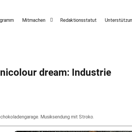
ogramm
Mitmachen
Redaktionsstatut
Unterstützu
chnicolour dream: Industrie
t Schokoladengarage. Musiksendung mit Stroko.