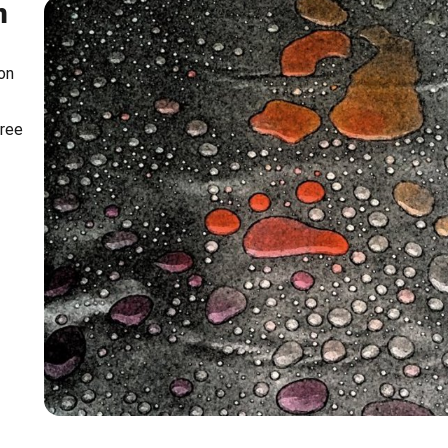
m
on
aree