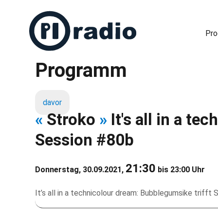
Pr
Programm
Freies Radio in Berlin
davor
«
Stroko
»
It's all in a te
Session #80b
21:30
Donnerstag, 30.09.2021,
bis 23:00 Uhr
It’s all in a technicolour dream: Bubblegumsike triff