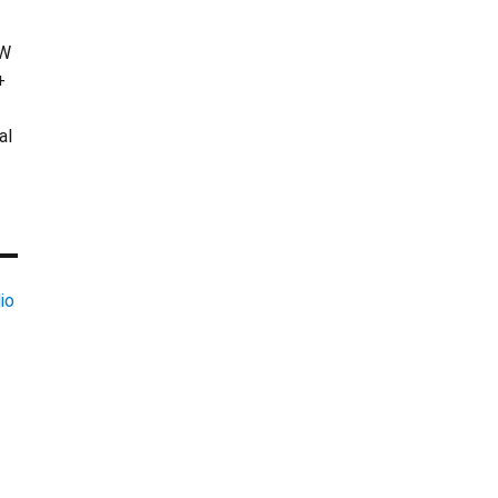
KW
+
al
io