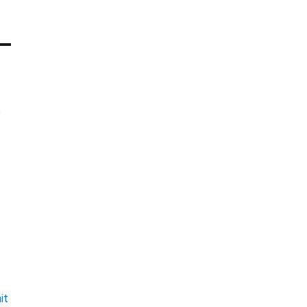
e
t
it