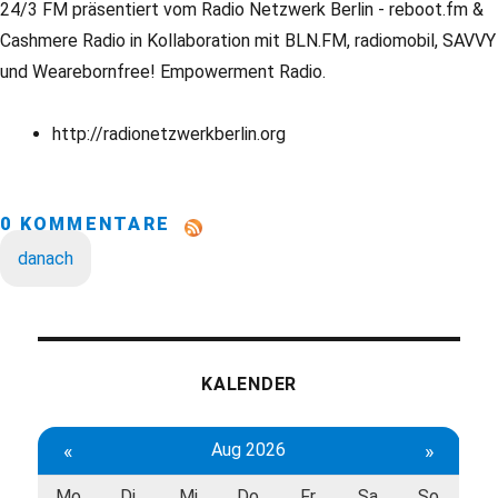
24/3 FM präsentiert vom Radio Netzwerk Berlin - reboot.fm &
Cashmere Radio in Kollaboration mit BLN.FM, radiomobil, SAVVY
und Wearebornfree! Empowerment Radio.
http://radionetzwerkberlin.org
0 KOMMENTARE
danach
KALENDER
«
Aug 2026
»
Mo
Di
Mi
Do
Fr
Sa
So