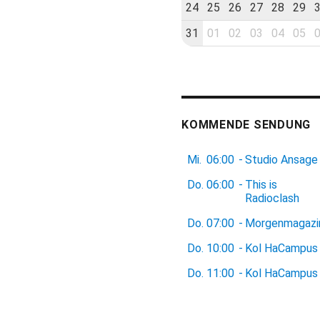
24
25
26
27
28
29
31
01
02
03
04
05
KOMMENDE SENDUNG
Mi.
06:00
-
Studio Ansage
Do.
06:00
-
This is
Radioclash
Do.
07:00
-
Morgenmagazi
Do.
10:00
-
Kol HaCampus
Do.
11:00
-
Kol HaCampus