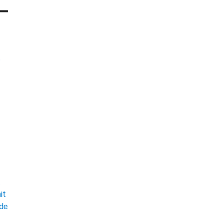
e
t
it
ade