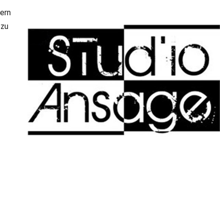
gern
 zu