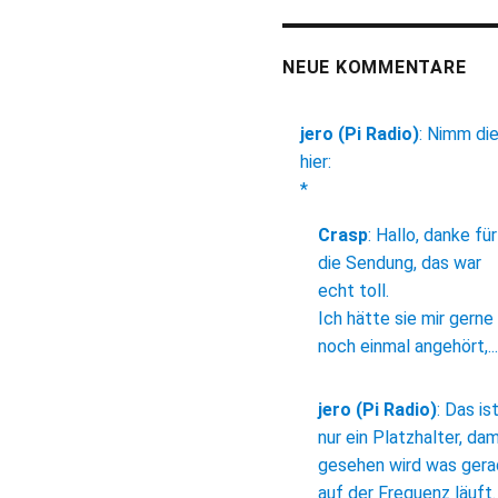
NEUE KOMMENTARE
jero (Pi Radio)
:
Nimm di
hier:
*
Crasp
:
Hallo, danke für
die Sendung, das war
echt toll.
Ich hätte sie mir gerne
noch einmal angehört,...
jero (Pi Radio)
:
Das is
nur ein Platzhalter, dam
gesehen wird was ger
auf der Frequenz läuft.