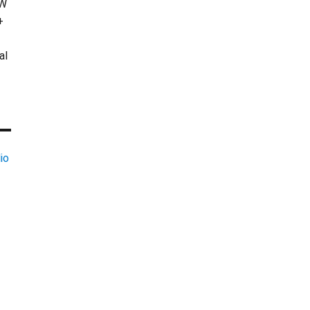
KW
+
al
io