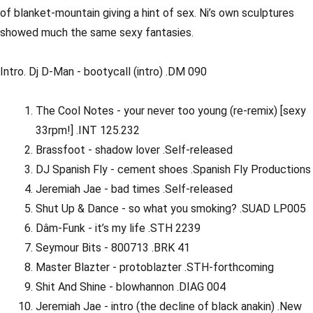
of blanket-mountain giving a hint of sex. Ni’s own sculptures
showed much the same sexy fantasies.
Intro. Dj D-Man - bootycall (intro) .DM 090
The Cool Notes - your never too young (re-remix) [sexy
33rpm!] .INT 125.232
Brassfoot - shadow lover .Self-released
DJ Spanish Fly - cement shoes .Spanish Fly Productions
Jeremiah Jae - bad times .Self-released
Shut Up & Dance - so what you smoking? .SUAD LP005
Dâm-Funk - it’s my life .STH 2239
Seymour Bits - 800713 .BRK 41
Master Blazter - protoblazter .STH-forthcoming
Shit And Shine - blowhannon .DIAG 004
Jeremiah Jae - intro (the decline of black anakin) .New