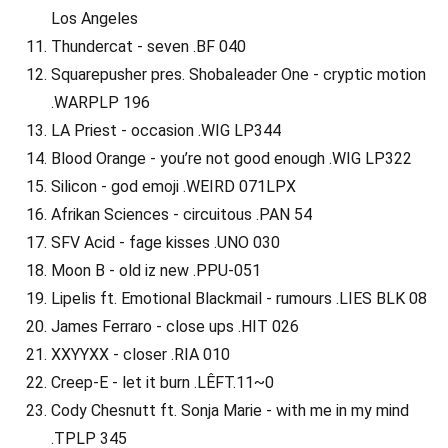
Los Angeles
Thundercat - seven .BF 040
Squarepusher pres. Shobaleader One - cryptic motion
.WARPLP 196
LA Priest - occasion .WIG LP344
Blood Orange - you’re not good enough .WIG LP322
Silicon - god emoji .WEIRD 071LPX
Afrikan Sciences - circuitous .PAN 54
SFV Acid - fage kisses .UNO 030
Moon B - old iz new .PPU-051
Lipelis ft. Emotional Blackmail - rumours .LIES BLK 08
James Ferraro - close ups .HIT 026
XXYYXX - closer .RIA 010
Creep-E - let it burn .LÊFT.11~0
Cody Chesnutt ft. Sonja Marie - with me in my mind
.TPLP 345