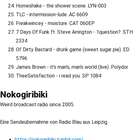
Homeshake - the shower scene .LYN-003
TLC - intermission-lude .AC 6609
Freakwincey - moisture .CAT 060EP
7 Days Of Funk ft. Steve Arrington - 1question? .STH
2334
Ol’ Dirty Bastard - drunk game (sweet sugar pie) .ED
5796
James Brown - it’s man’s, man’s world (live) .Polydor
TheeSatisfaction - i read you .SP 1084
Nokogiribiki
Weird broadcast radio since 2005.
Eine Sendeübernahme von Radio Blau aus Leipzig.
https://nokogiribiki.tumblr.com/