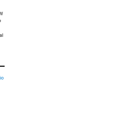
KW
+
al
io