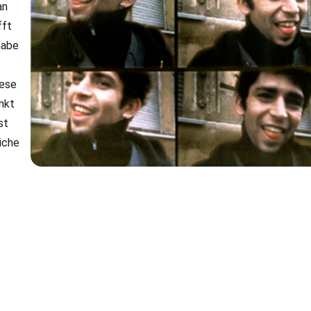
an
fft
habe
iese
nkt
st
liche