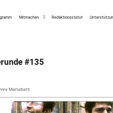
ogramm
Mitmachen
Redaktionsstatut
Unterstützu
erunde #135
hnny Masturbatti.