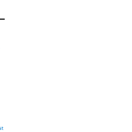
e
t
it