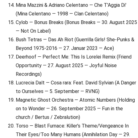
Mina Mazzini & Adriano Celentano — Che T'Aggia Di'
(Mina Celentano — 1998 — Clan Celentano)
Cylob — Bonus Breaks (Bonus Breaks — 30. August 2025
— Not On Label)
Bush Tetras — Das Ah Riot (Guerrilla Girls! She-Punks &
Beyond 1975-2016 — 27. Januar 2023 — Ace)
Deerhoof — Perfect Me: This Is Lorelei Remix (Friend
Opportunity — 27. August 2025 — Joyful Noise
Recordings)
Lucrecia Dalt — Cosa rara: Feat. David Sylvian (A Danger
to Ourselves — 5. September — RVNG)
Magnetic Ghost Orchestra — Atomic Numbers (Holding
on to Wonder — 26. September 2025 — Fun in the
church / Bertus / Zebralution)
Torso — Blast Furnace: Killer’s Theme/Vengeance In
Their Eyes/Too Many Humans (Annihilation Day — 29.