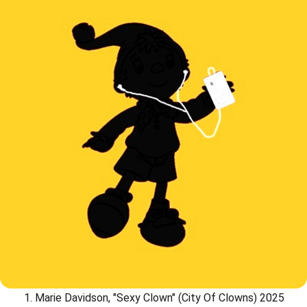
Marie Davidson, "Sexy Clown" (City Of Clowns) 2025