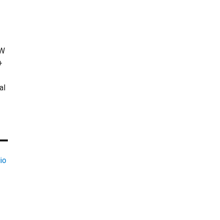
KW
+
al
io