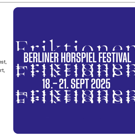
l
st,
rt,