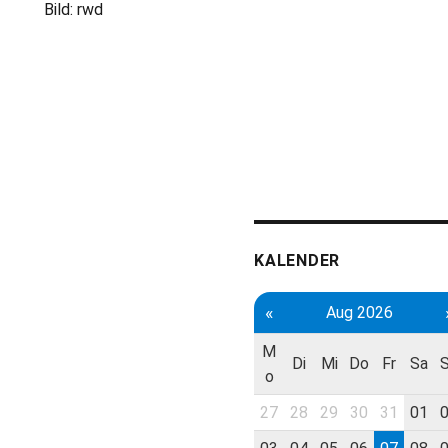
Bild: rwd
KALENDER
«
Aug 2026
M
Di
Mi
Do
Fr
Sa
o
27
28
29
30
31
01