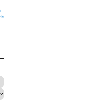
t
it
ade