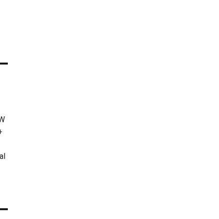
KW
+
al