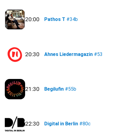
20:00
Pathos T
#34b
20:30
Ahnes Liedermagazin
#53
21:30
Begilufin
#55b
22:30
Digital in Berlin
#80c