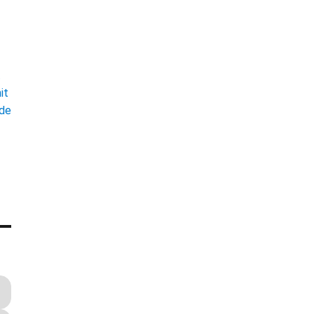
t
it
ade