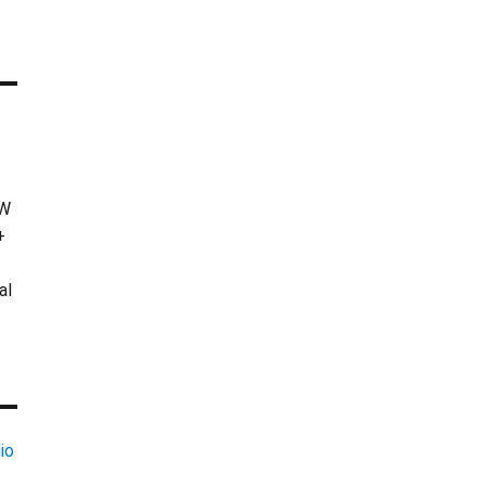
KW
+
al
io