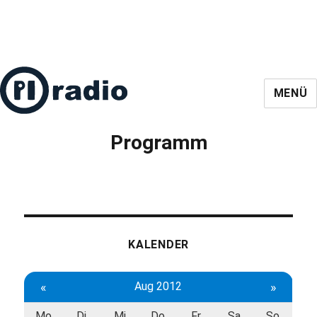
MENÜ
Programm
KALENDER
«
Aug 2012
»
Mo
Di
Mi
Do
Fr
Sa
So