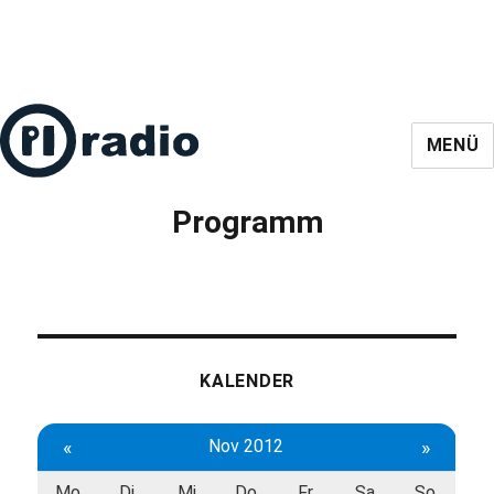
MENÜ
Programm
KALENDER
«
Nov 2012
»
Mo
Di
Mi
Do
Fr
Sa
So