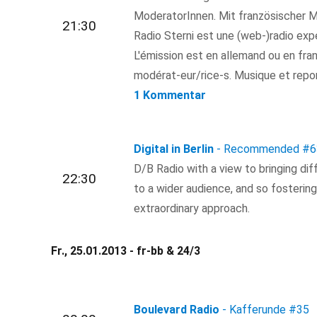
ModeratorInnen. Mit französischer M
21:30
Radio Sterni est une (web-)radio exp
L'émission est en allemand ou en fra
modérat-eur/rice-s. Musique et rep
1 Kommentar
Digital in Berlin
- Recommended
#6
D/B Radio with a view to bringing dif
22:30
to a wider audience, and so fosterin
extraordinary approach.
Fr., 25.01.2013 - fr-bb & 24/3
Boulevard Radio
- Kafferunde
#35