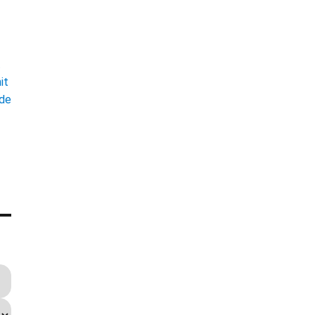
t
it
ade