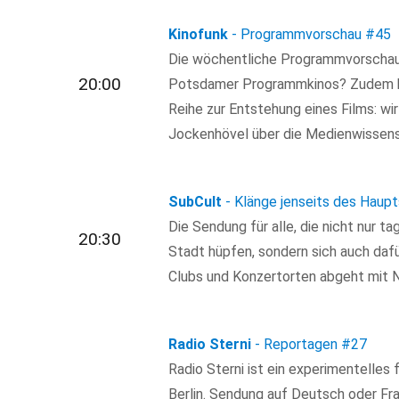
Kinofunk
- Programmvorschau
#45
Die wöchentliche Programmvorschau: 
20:00
Potsdamer Programmkinos? Zudem heu
Reihe zur Entstehung eines Films: wi
Jockenhövel über die Medienwissens
SubCult
- Klänge jenseits des Haup
Die Sendung für alle, die nicht nur t
20:30
Stadt hüpfen, sondern sich auch dafür
Clubs und Konzertorten abgeht mit N
Radio Sterni
- Reportagen
#27
Radio Sterni ist ein experimentelle
Berlin. Sendung auf Deutsch oder Fr