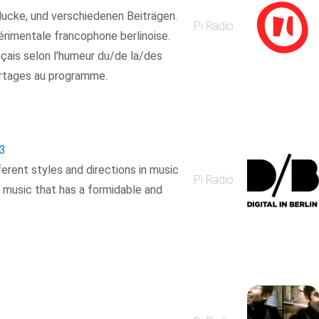
ucke, und verschiedenen Beiträgen.
Pi Radio
érimentale francophone berlinoise.
nçais selon l'humeur du/de la/des
ortages au programme.
3
ferent styles and directions in music
Pi Radio
g music that has a formidable and