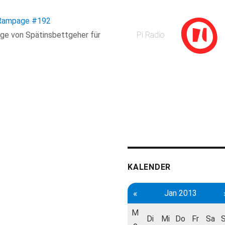
 Rampage
#192
age von Spätinsbettgeher für
Pi Radio
KALENDER
«
Jan 2013
M
Di
Mi
Do
Fr
Sa