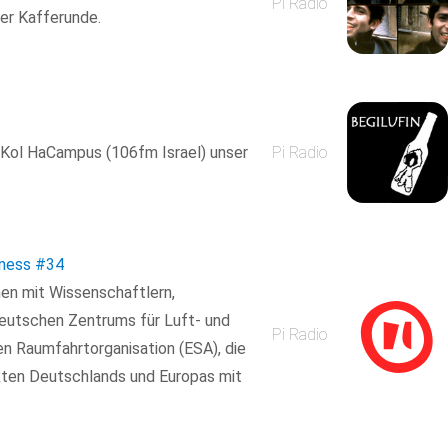
Pi Radio
er Kafferunde.
 Kol HaCampus (106fm Israel) unser
Pi Radio
eness
#34
hen mit Wissenschaftlern,
Deutschen Zentrums für Luft- und
Pi Radio
n Raumfahrtorganisation (ESA), die
ten Deutschlands und Europas mit