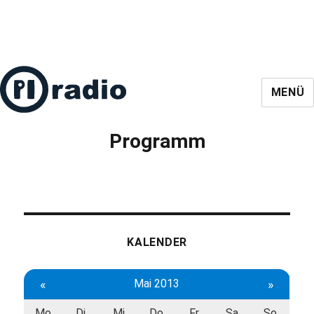
MENÜ
Programm
KALENDER
«
Mai 2013
»
Mo
Di
Mi
Do
Fr
Sa
So