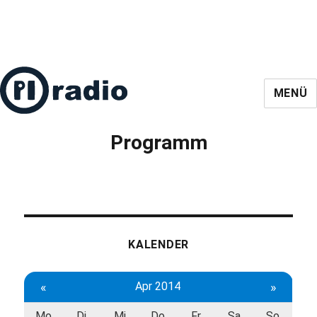
MENÜ
Programm
KALENDER
«
Apr 2014
»
Mo
Di
Mi
Do
Fr
Sa
So