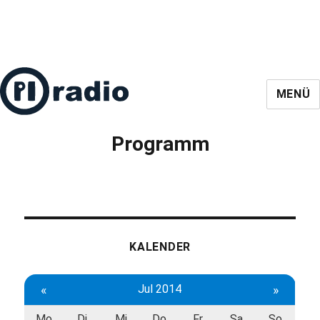
MENÜ
Programm
KALENDER
«
Jul 2014
»
Mo
Di
Mi
Do
Fr
Sa
So