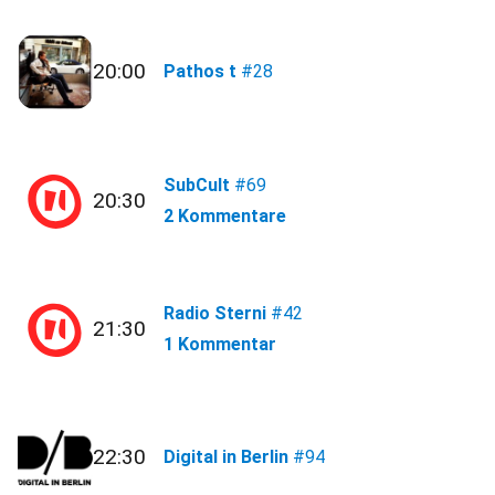
20:00
Pathos t
#28
SubCult
#69
20:30
2 Kommentare
Radio Sterni
#42
21:30
1 Kommentar
22:30
Digital in Berlin
#94