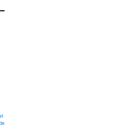
e
t
it
ade