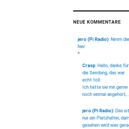
NEUE KOMMENTARE
jero (Pi Radio)
:
Nimm di
hier:
*
Crasp
:
Hallo, danke für
die Sendung, das war
echt toll.
Ich hätte sie mir gerne
noch einmal angehört,...
jero (Pi Radio)
:
Das is
nur ein Platzhalter, dam
gesehen wird was ger