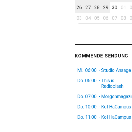
26
27
28
29
30
01
03
04
05
06
07
08
KOMMENDE SENDUNG
Mi.
06:00
-
Studio Ansage
Do.
06:00
-
This is
Radioclash
Do.
07:00
-
Morgenmagazi
Do.
10:00
-
Kol HaCampus
Do.
11:00
-
Kol HaCampus