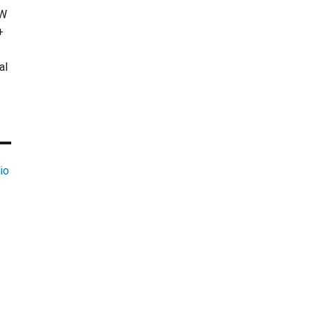
KW
+
al
io