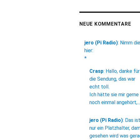
NEUE KOMMENTARE
jero (Pi Radio)
:
Nimm di
hier:
*
Crasp
:
Hallo, danke für
die Sendung, das war
echt toll.
Ich hätte sie mir gerne
noch einmal angehört,...
jero (Pi Radio)
:
Das is
nur ein Platzhalter, dam
gesehen wird was ger