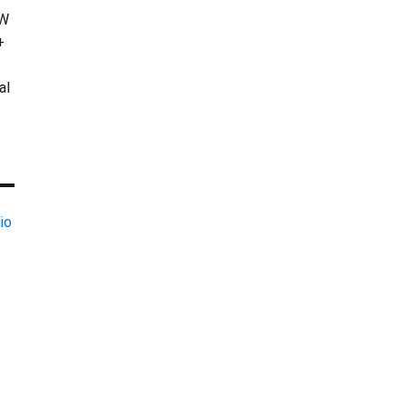
KW
+
al
io