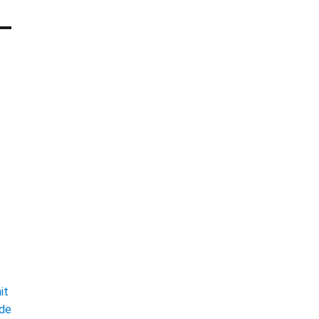
e
t
it
ade