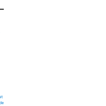
e
t
it
ade