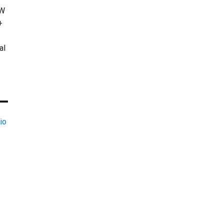
KW
+
al
io