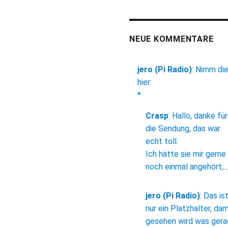
NEUE KOMMENTARE
jero (Pi Radio)
:
Nimm di
hier:
*
Crasp
:
Hallo, danke für
die Sendung, das war
echt toll.
Ich hätte sie mir gerne
noch einmal angehört,...
jero (Pi Radio)
:
Das is
nur ein Platzhalter, dam
gesehen wird was ger