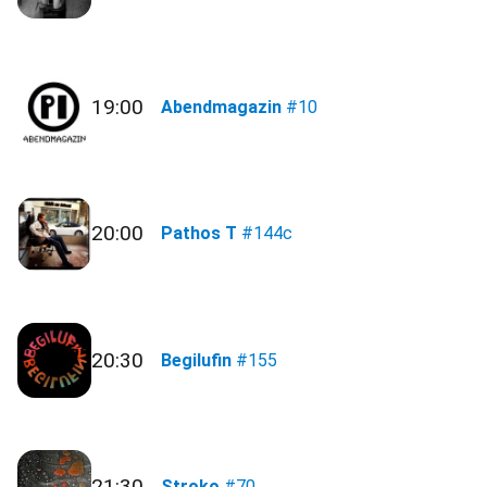
19:00
Abendmagazin
#10
20:00
Pathos T
#144c
20:30
Begilufin
#155
21:30
Stroko
#70