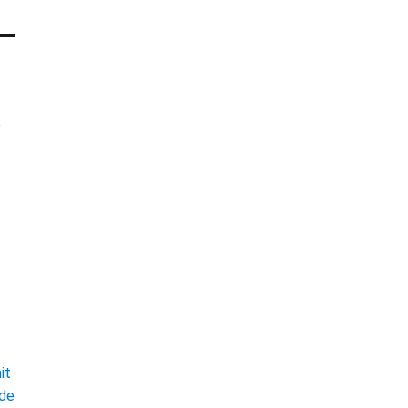
e
t
it
ade