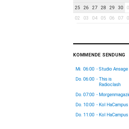
25
26
27
28
29
30
02
03
04
05
06
07
KOMMENDE SENDUNG
Mi.
06:00
-
Studio Ansage
Do.
06:00
-
This is
Radioclash
Do.
07:00
-
Morgenmagazi
Do.
10:00
-
Kol HaCampus
Do.
11:00
-
Kol HaCampus