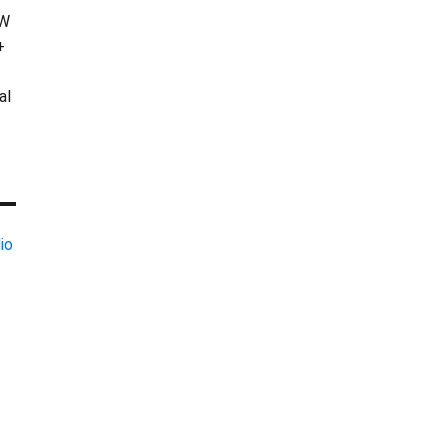
KW
+
al
io