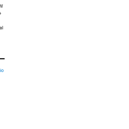
KW
+
al
io