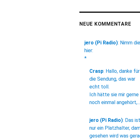
NEUE KOMMENTARE
jero (Pi Radio)
:
Nimm di
hier:
*
Crasp
:
Hallo, danke für
die Sendung, das war
echt toll.
Ich hätte sie mir gerne
noch einmal angehört,...
jero (Pi Radio)
:
Das is
nur ein Platzhalter, dam
gesehen wird was ger