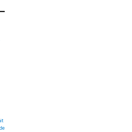
e
t
it
ade