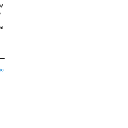
KW
+
al
io