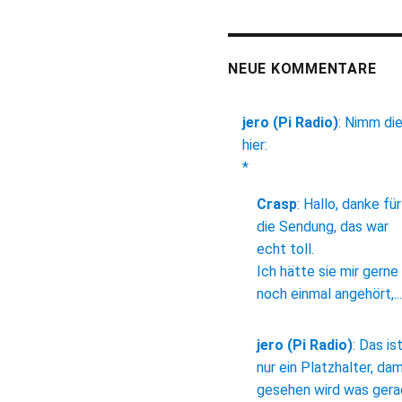
NEUE KOMMENTARE
jero (Pi Radio)
:
Nimm di
hier:
*
Crasp
:
Hallo, danke für
die Sendung, das war
echt toll.
Ich hätte sie mir gerne
noch einmal angehört,...
jero (Pi Radio)
:
Das is
nur ein Platzhalter, dam
gesehen wird was ger