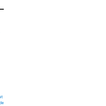
e
t
it
ade