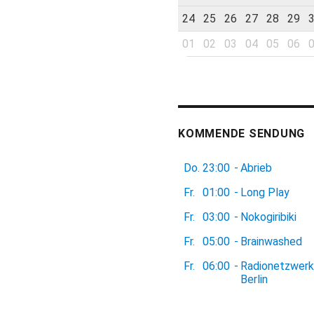
24
25
26
27
28
29
01
02
03
04
05
06
KOMMENDE SENDUNG
Do.
23:00
-
Abrieb
Fr.
01:00
-
Long Play
Fr.
03:00
-
Nokogiribiki
Fr.
05:00
-
Brainwashed
Fr.
06:00
-
Radionetzwerk
Berlin