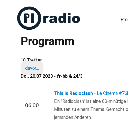
Pr
Programm
Freies Radio in Berlin
18 Treffer
davor…
Do., 20.07.2023 - fr-bb & 24/3
This is Radioclash
- Le Cinéma
#76
Ein "Radioclash" ist eine 60-minütig
06:00
Minuten zu einem Thema. Gemacht o
jemanden Anderen.