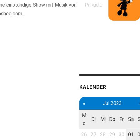
eine einstündige Show mit Musik von
Pi Radio
washed.com.
KALENDER
«
Jul 2023
M
Di
Mi
Do
Fr
Sa
o
26
27
28
29
30
01