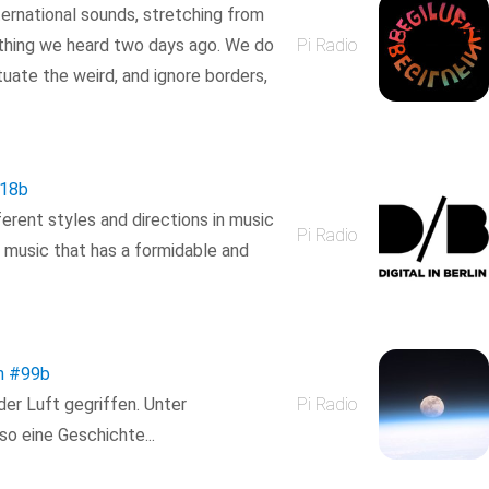
ternational sounds, stretching from
thing we heard two days ago. We do
Pi Radio
tuate the weird, and ignore borders,
18b
ferent styles and directions in music
Pi Radio
g music that has a formidable and
n
#99b
er Luft gegriffen. Unter
Pi Radio
so eine Geschichte...