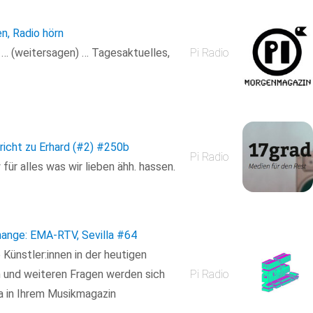
en, Radio hörn
n … (weitersagen) … Tagesaktuelles,
Pi Radio
richt zu Erhard (#2)
#250b
Pi Radio
ür alles was wir lieben ähh. hassen.
ange: EMA-RTV, Sevilla
#64
Künstler:innen in der heutigen
n und weiteren Fragen werden sich
Pi Radio
a in Ihrem Musikmagazin