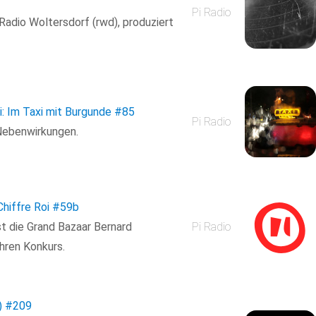
Pi Radio
 Radio Woltersdorf (rwd), produziert
xi: Im Taxi mit Burgunde
#85
Pi Radio
 Nebenwirkungen.
Chiffre Roi
#59b
ist die Grand Bazaar Bernard
Pi Radio
Ihren Konkurs.
)
#209