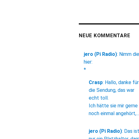
NEUE KOMMENTARE
jero (Pi Radio)
:
Nimm di
hier:
*
Crasp
:
Hallo, danke für
die Sendung, das war
echt toll.
Ich hätte sie mir gerne
noch einmal angehört,...
jero (Pi Radio)
:
Das is
nur ein Platzhalter, dam