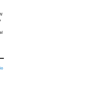
KW
+
al
io