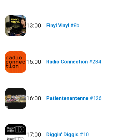
13:00
Finyl Vinyl
#8b
15:00
Radio Connection
#284
16:00
Patientenantenne
#126
17:00
Diggin’ Diggis
#10