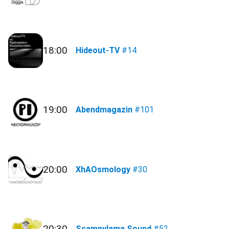
18:00
Hideout-TV
#14
19:00
Abendmagazin
#101
20:00
XhAOsmology
#30
20:30
Scampylama Sound
#52