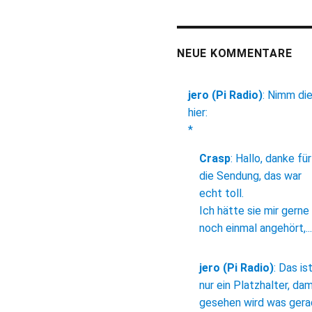
NEUE KOMMENTARE
jero (Pi Radio)
:
Nimm di
hier:
*
Crasp
:
Hallo, danke für
die Sendung, das war
echt toll.
Ich hätte sie mir gerne
noch einmal angehört,...
jero (Pi Radio)
:
Das is
nur ein Platzhalter, dam
gesehen wird was ger