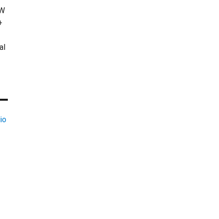
KW
+
al
io