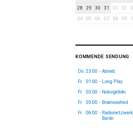
28
29
30
31
01
02
04
05
06
07
08
09
KOMMENDE SENDUNG
Do.
23:00
-
Abrieb
Fr.
01:00
-
Long Play
Fr.
03:00
-
Nokogiribiki
Fr.
05:00
-
Brainwashed
Fr.
06:00
-
Radionetzwerk
Berlin