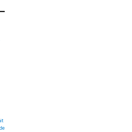
e
t
it
ade