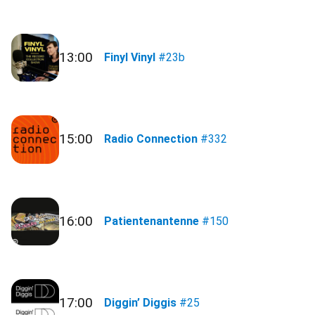
13:00
Finyl Vinyl
#23b
15:00
Radio Connection
#332
16:00
Patientenantenne
#150
17:00
Diggin’ Diggis
#25