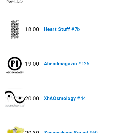
18:00
Heart Stuff
#7b
19:00
Abendmagazin
#126
20:00
XhAOsmology
#44
20:30
Scampylama Sound
#60