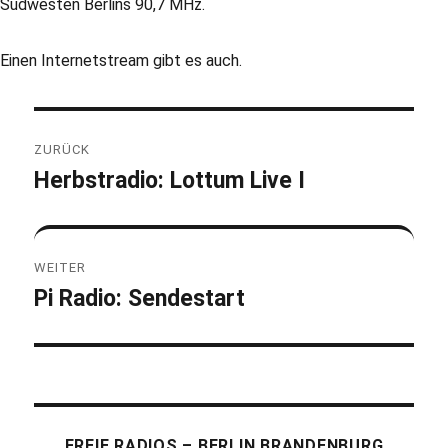
Südwesten Berlins 90,7 MHz.
Einen Internetstream gibt es auch.
Beitragsnavigation
ZURÜCK
Herbstradio: Lottum Live I
Vorheriger
Beitrag:
WEITER
Pi Radio: Sendestart
Nächster
Beitrag:
FREIE RADIOS – BERLIN BRANDENBURG