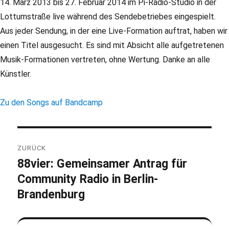
14. März 2013 bis 27. Februar 2014 im Pi-Radio-Studio in der
Lottumstraße live während des Sendebetriebes eingespielt.
Aus jeder Sendung, in der eine Live-Formation auftrat, haben wir
einen Titel ausgesucht. Es sind mit Absicht alle aufgetretenen
Musik-Formationen vertreten, ohne Wertung. Danke an alle
Künstler.
Zu den Songs auf Bandcamp
Beitragsnavigation
ZURÜCK
88vier: Gemeinsamer Antrag für
Vorheriger
Community Radio in Berlin-
Beitrag:
Brandenburg