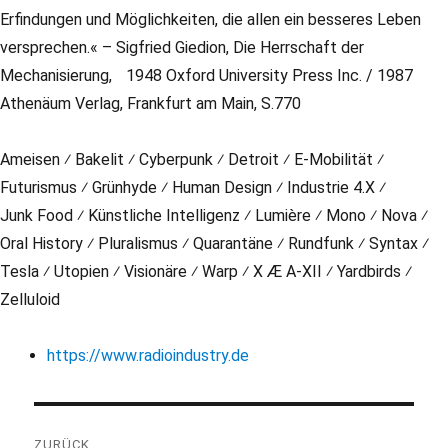
Erfindungen und Möglichkeiten, die allen ein besseres Leben
versprechen.« – Sigfried Giedion, Die Herrschaft der
Mechanisierung, 1948 Oxford University Press Inc. / 1987
Athenäum Verlag, Frankfurt am Main, S.770
Ameisen ⁄ Bakelit ⁄ Cyberpunk ⁄ Detroit ⁄ E-Mobilität ⁄
Futurismus ⁄ Grünhyde ⁄ Human Design ⁄ Industrie 4.X ⁄
Junk Food ⁄ Künstliche Intelligenz ⁄ Lumière ⁄ Mono ⁄ Nova ⁄
Oral History ⁄ Pluralismus ⁄ Quarantäne ⁄ Rundfunk ⁄ Syntax ⁄
Tesla ⁄ Utopien ⁄ Visionäre ⁄ Warp ⁄ X Æ A-XII ⁄ Yardbirds ⁄
Zelluloid
https://www.radioindustry.de
Beitragsnavigation
ZURÜCK