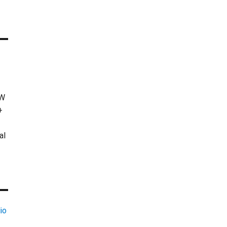
KW
+
al
io