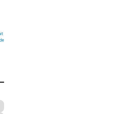
t
it
ade